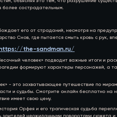
стям, объясняя это тем, что разрушение существ
ав более сострадательным.
ождает его от страданий, несмотря на предупр
рство Снов, где пытается смыть кровь с рук, в
https://the-sandman.ru/
есочный человек» подводит важные итоги и рас
 трагедии формируют характеры персонажей, а т
к» - это захватывающее путешествие по мирам ф
сти и судьбы. Смотрите онлайн бесплатно на на
вие имеет свою цену.
 история Орфея и его трагическая судьба переп
ь зрителей неожиданными поворотами сюжета и 