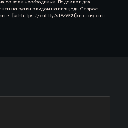
ня со всем необходимым. Подойдет для
нты на сутки с видом на площадь Старое
». [url=https://cutt.ly/stEzVE2f]квартира на