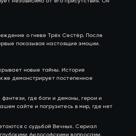
ует независимо от его присутствия. Он
еждение о гневе Трёх Сестёр. После
первые показывая настоящие эмоции.
крывает новые тайны. История
акже демонстрирует постепенное
энтези, где боги и демоны, герои и
шем сайте и погрузитесь в мир, где нет
летаются с судьбой Вечных. Сериал
глубокими философскими вопросами.